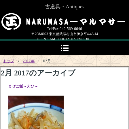
古道具・Antiques
Tel/Fax 042-569-6646
〒208-0023 東京都武蔵村山市伊奈平4-48-14
OPEN：AM 11:00?12:00?~PM 5:30
定休日：火・水曜日,他、お知らせを確認してください
closed on Tuesdays,Wednesdays.and other.Please check [information]
トップ
›
2017年
›
02月
2月 2017
のアーカイブ
まぜご飯～えび～