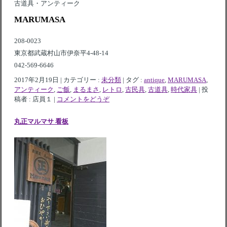
古道具・アンティーク
MARUMASA
208-0023
東京都武蔵村山市伊奈平4-48-14
042-569-6646
2017年2月19日
|
カテゴリー :
未分類
|
タグ :
antique
,
MARUMASA
,
アンティーク
,
ご飯
,
まるまさ
,
レトロ
,
古民具
,
古道具
,
時代家具
|
投
稿者 : 店員１
|
コメントをどうぞ
丸正マルマサ 看板