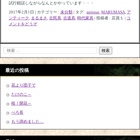
試行錯誤しながらなんとかやっています・・・
2017年2月1日
|
カテゴリー :
未分類
|
タグ :
antique
,
MARUMASA
,
ア
ンティーク
,
まるまさ
,
古民具
,
古道具
,
時代家具
|
投稿者 : 店員１
|
コ
メントをどうぞ
最近の投稿
花より団子で
たけのこ～
桜！開花～
べろ長
もう諦めました…