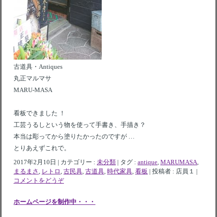
古道具・Antiques
丸正マルマサ
MARU-MASA
看板できました ！
工芸うるしという物を使って手書き、手描き？
本当は彫ってから塗りたかったのですが …
とりあえずこれで。
2017年2月10日
|
カテゴリー :
未分類
|
タグ :
antique
,
MARUMASA
,
まるまさ
,
レトロ
,
古民具
,
古道具
,
時代家具
,
看板
|
投稿者 : 店員１
|
コメントをどうぞ
ホームページを制作中・・・