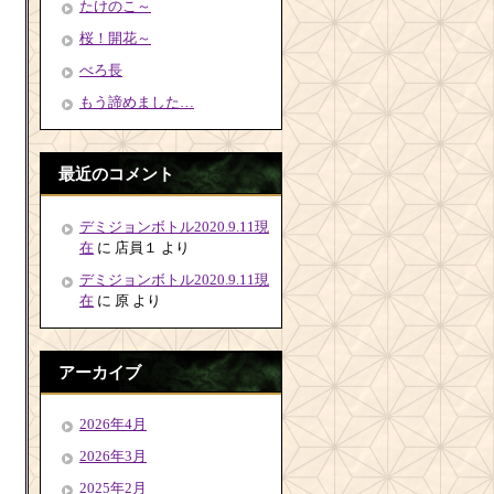
たけのこ～
桜！開花～
べろ長
もう諦めました…
最近のコメント
デミジョンボトル2020.9.11現
在
に
店員１
より
デミジョンボトル2020.9.11現
在
に
原
より
アーカイブ
2026年4月
2026年3月
2025年2月