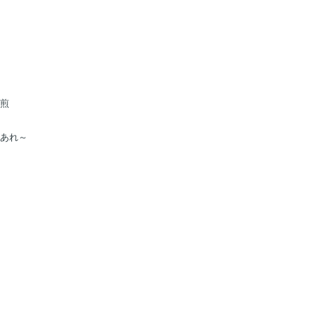
煎
あれ～