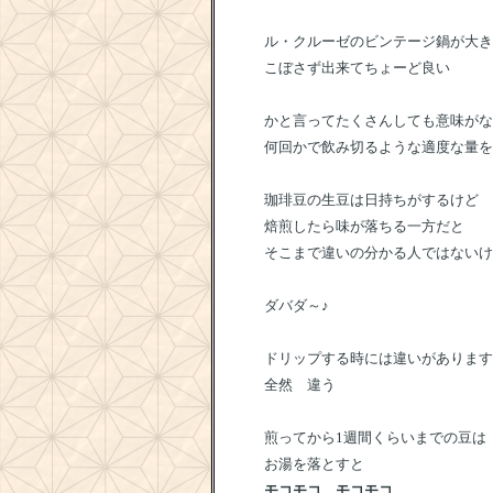
ル・クルーゼのビンテージ鍋が大き
こぼさず出来てちょーど良い
かと言ってたくさんしても意味がな
何回かで飲み切るような適度な量を
珈琲豆の生豆は日持ちがするけど
焙煎したら味が落ちる一方だと
そこまで違いの分かる人ではないけ
ダバダ～♪
ドリップする時には違いがあります
全然 違う
煎ってから1週間くらいまでの豆は
お湯を落とすと
モコモコ モコモコ