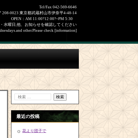
Tel/Fax 042-569-6646
〒208-0023 東京都武蔵村山市伊奈平4-48-14
OPEN：AM 11:00?12:00?~PM 5:30
・水曜日,他、お知らせを確認してください
nesdays.and other.Please check [information]
最近の投稿
花より団子で