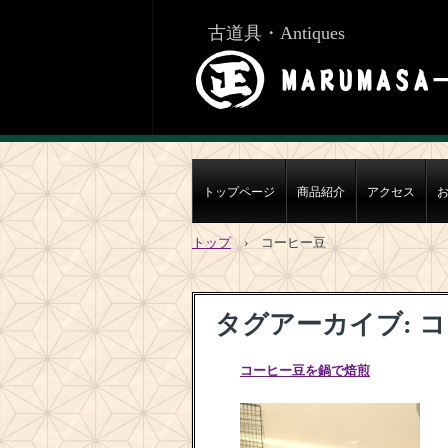
古道具・Antiques
トップページ
商品紹介
アクセス
トップ
›
コーヒー豆
タグアーカイブ:
コ
コーヒー豆を鍋で焙煎