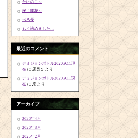
たけのこ～
桜！開花～
べろ長
もう諦めました…
最近のコメント
デミジョンボトル2020.9.11現
在
に
店員１
より
デミジョンボトル2020.9.11現
在
に
原
より
アーカイブ
2026年4月
2026年3月
2025年2月