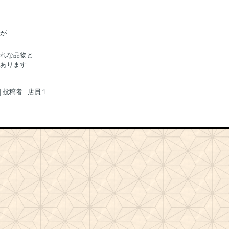
が
れな品物と
あります
|
投稿者 : 店員１