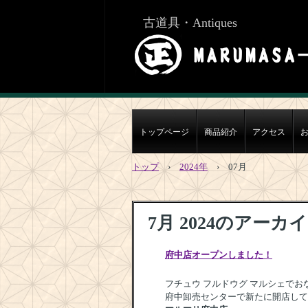
古道具・Antiques
トップページ
商品紹介
アクセス
トップ
›
2024年
›
07月
7月 2024
のアーカイ
府中店オープンしました！
フチュウ フルドウグ マルシェでお
府中卸売センターで新たに開店して