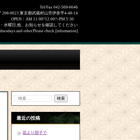
Tel/Fax 042-569-6646
〒208-0023 東京都武蔵村山市伊奈平4-48-14
OPEN：AM 11:00?12:00?~PM 5:30
・水曜日,他、お知らせを確認してください
nesdays.and other.Please check [information]
最近の投稿
花より団子で