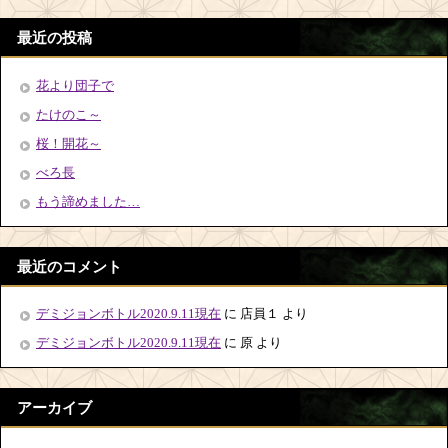
最近の投稿
花より団子で
たけのこ～
桜！開花～
べろ長
もう諦めました…
最近のコメント
デミジョンボトル2020.9.11現在
に
店員１
より
デミジョンボトル2020.9.11現在
に
原
より
アーカイブ