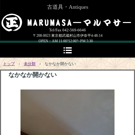
古道具・Antiques
Tel/Fax 042-569-6646
〒208-0023 東京都武蔵村山市伊奈平4-48-14
OPEN：AM 11:00?12:00?~PM 5:30
定休日：火・水曜日,他、お知らせを確認してください
closed on Tuesdays,Wednesdays.and other.Please check [information]
トップ
›
未分類
›
なかなか開かない
なかなか開かない